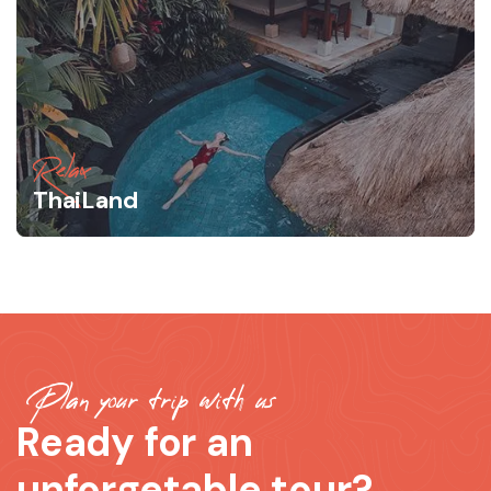
Relax
ThaiLand
Plan your trip with us
Ready for an
unforgetable tour?