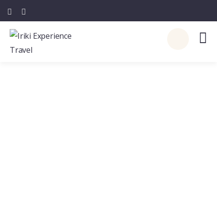
Upcoming
Events
People Don’t Take, Trips Take People