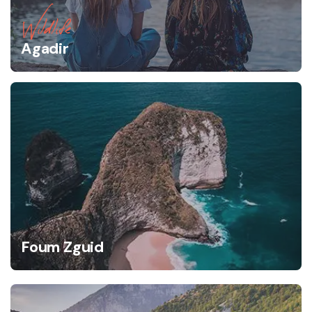
Wildlife
Agadir
Foum Zguid