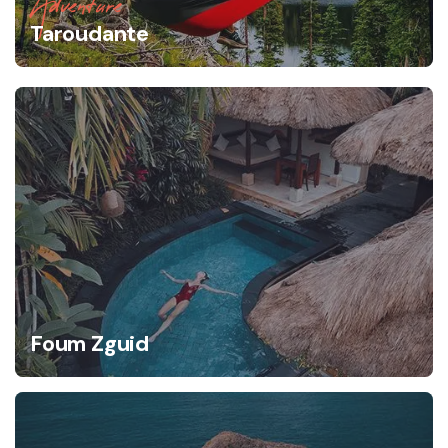
Adventure
Taroudante
Foum Zguid