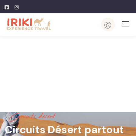
Circuits desert
Circuits Désert partout