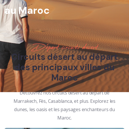
au Maroc
Départ circuits desert
Circuits désert au départ
des principaux villes du
Maroc
Découvrez nos circuits désert au départ de
Marrakech, Fès, Casablanca, et plus. Explorez les
dunes, les oasis et les paysages enchanteurs du
Maroc.